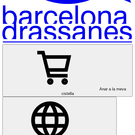
Anar a la meva
cistella