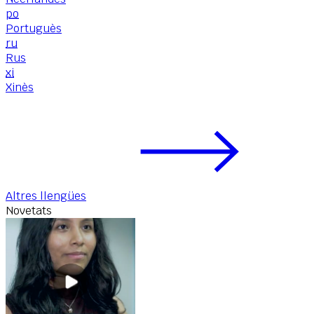
po
Portuguès
ru
Rus
xi
Xinès
Altres llengües
Novetats