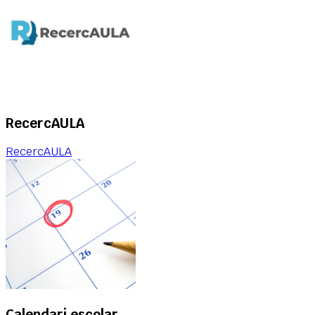
RecercAULA
RecercAULA
Calendari escolar