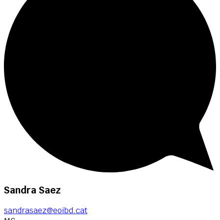
Sandra Saez
sandrasaez@eoibd.cat