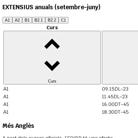
EXTENSIUS anuals (setembre-juny)
A1
A2
B1
B2.1
B2.2
C1
Curs
Curs
A1
09.15DL-23
A1
11.45DL-23
A1
16.00DT-45
A1
18.30DT-45
Més Anglès