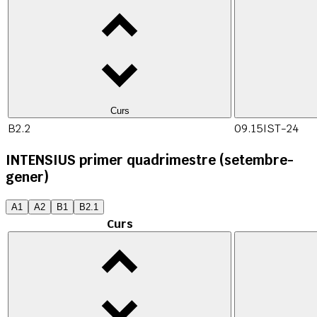
Curs
B2.2
09.15IST-24
INTENSIUS primer quadrimestre (setembre-
gener)
A1
A2
B1
B2.1
Curs