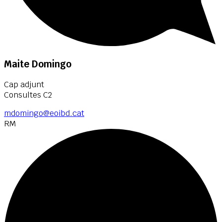
Maite Domingo
Cap adjunt
Consultes C2
mdomingo@eoibd.cat
RM