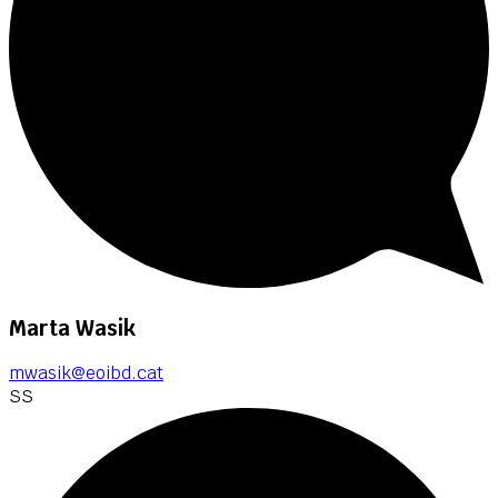
Marta Wasik
mwasik@eoibd.cat
SS