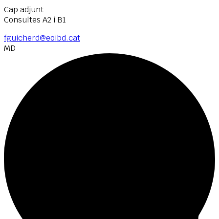
Cap adjunt
Consultes A2 i B1
fguicherd@eoibd.cat
MD