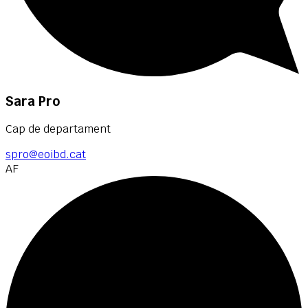
Sara Pro
Cap de departament
spro@eoibd.cat
AF