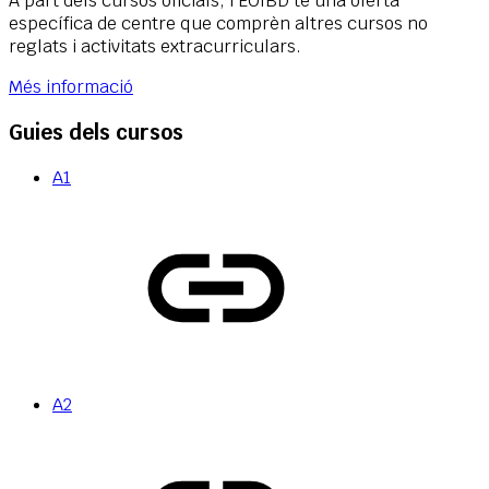
A part dels cursos oficials,
l’EOIBD
té una oferta
específica de centre que comprèn altres cursos no
reglats i activitats extracurriculars.
Més informació
Guies dels cursos
A1
A2