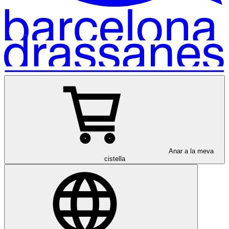
Anar a la meva
cistella