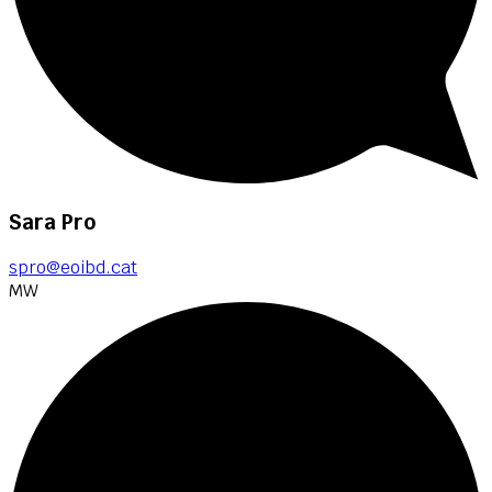
Sara Pro
spro@eoibd.cat
MW