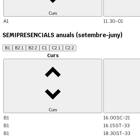
Curs
A1
11.30-01
SEMIPRESENCIALS anuals (setembre-juny)
B1
B2.1
B2.2
C1
C2.1
C2.2
Curs
Curs
B1
16.00SC-21
B1
16.15ST-33
B1
18.30ST-33