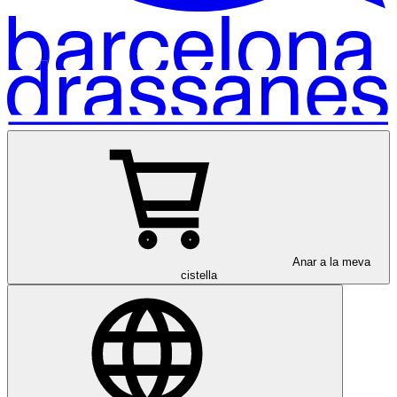
Anar a la meva
cistella