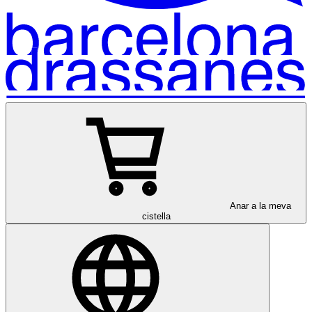
Anar a la meva
cistella