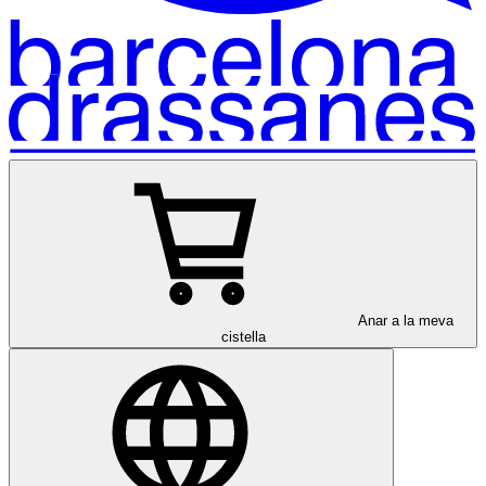
Anar a la meva
cistella